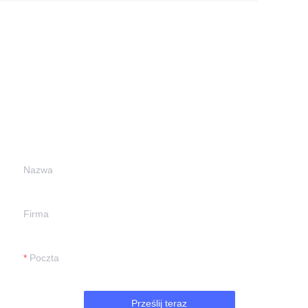
Zostaw swoje dane i
skontaktujemy się z
Tobą.
Nazwa
Firma
Poczta
Prześlij teraz