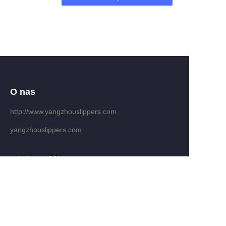
O nas
http://www.yangzhouslippers.com
yangzhouslippers.com
PO
Obsługa klienta
Centrum pomocy
Informacja zwrotna
Sprzedaj na waimao.163.com