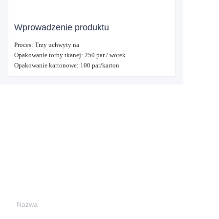
Wprowadzenie produktu
Proces: Trzy uchwyty na
Opakowanie torby tkanej: 250 par / worek
Opakowanie kartonowe: 100 par/karton
Zostaw swoje dane i
skontaktujemy się z
Tobą.
Nazwa