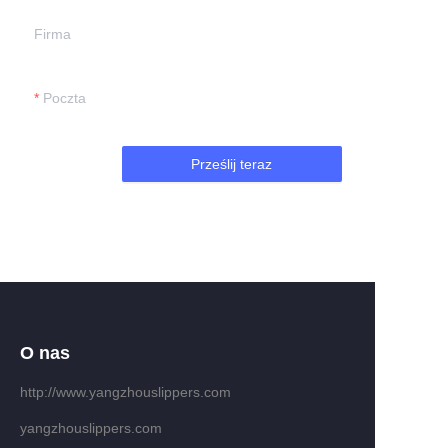
Firma
Poczta
Prześlij teraz
O nas
http://www.yangzhouslippers.com
PO
yangzhouslippers.com