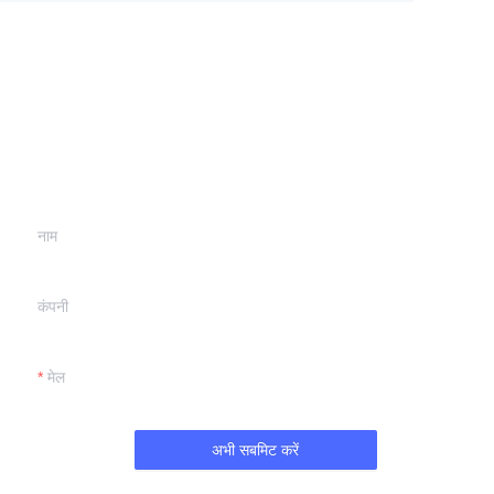
अपनी जानकारी छोड़ें और
हम आपसे संपर्क करेंगे.
नाम
कंपनी
मेल
अभी सबमिट करें