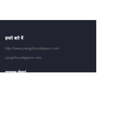
हमारे बारे में
http://www.yangzhouslippers.com
yangzhouslippers.com
HIN
ग्राहक सेवाएं
सहायता केंद्र
प्रतिक्रिया
waimao.163.com पर बेचें
पार्टनर प्रोग्राम