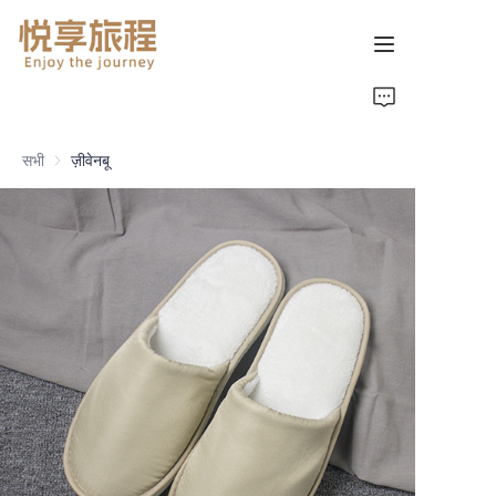
首页
सभी
ज़ीवेनबू
关于我们
产品页