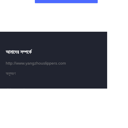
আমাদের সম্পর্কে
http://www.yangzhouslippers.com
অনুসরণ
BN
গ্রাহক সেবা
সাহায্য কেন্দ্র
প্রতিক্রিয়া
waimao.163.com এ বিক্রি করুন