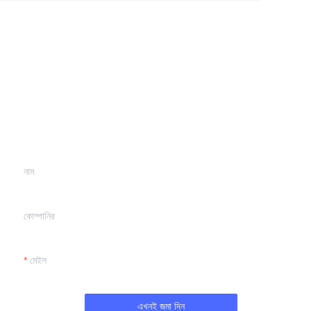
আপনার তথ্য দিন এবং
আমরা আপনার সাথে যোগাযোগ
করব।
নাম
কোম্পানির
মেইল
এখনই জমা দিন