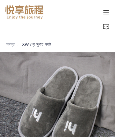
首页
সমস্ত
XW গ্রে সুপার সফট
关于我们
产品页